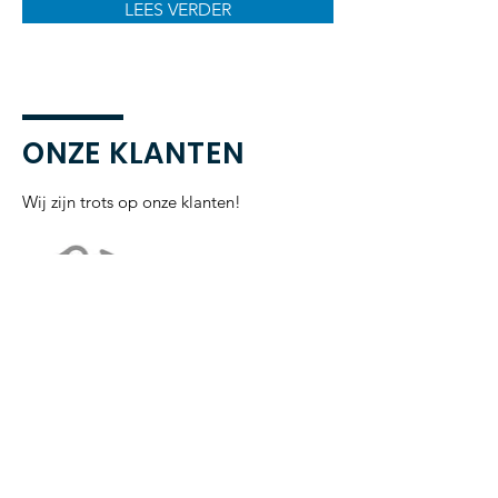
LEES VERDER
ONZE KLANTEN
Wij zijn trots op onze klanten!
OVER OPTITEL
Sinds 1998 ondersteunt en adviseert ons