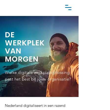
DE
WERKPLEK
VAN
MORGEN
Welke digitale werkplekoplossing
past het best bij jouw organisatie?
Nederland digitaliseert in een razend